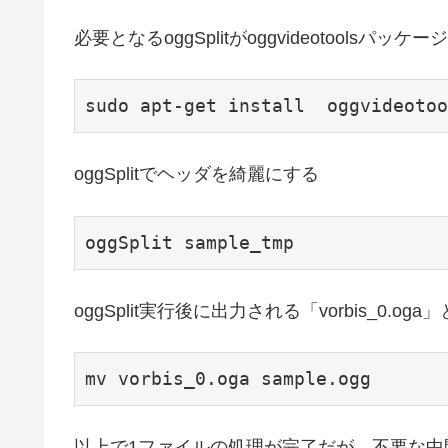
必要となるoggSplitがoggvideotools
oggSplitでヘッダを綺麗にする
oggSplit実行後に出力される「vorbis_0
以上で1ファイルの処理が完了だが、不要な中