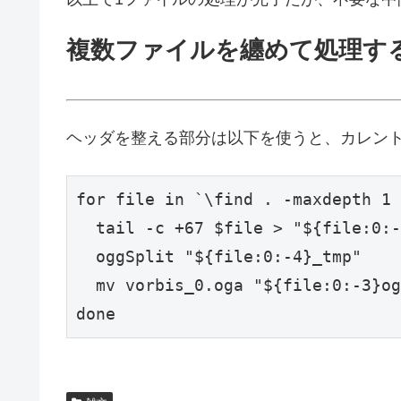
複数ファイルを纏めて処理す
ヘッダを整える部分は以下を使うと、カレン
for file in `\find . -maxdepth 1 
  tail -c +67 $file > "${file:0:-
  oggSplit "${file:0:-4}_tmp"

  mv vorbis_0.oga "${file:0:-3}og