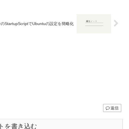
trのStartupScriptでUbuntuの設定を簡略化
返信
トを書き込む