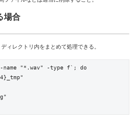
る場合
トディレクトリ内をまとめて処理できる。
-name "*.wav" -type f`; do

4}_tmp"

g"
