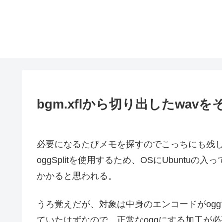
bgm.xflから切り出したwav
必要になるたびメモを探すのでこっちにも残
oggSplitを使用するため、OSにUbunt
かかると思われる。
うろ覚えだが、対象は中身のエンコードがogg
ていたはずなので、正常なoggにする加工が