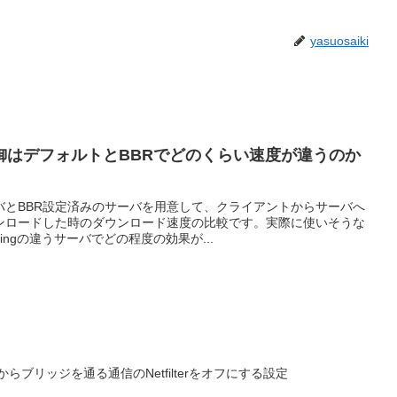
yasuosaiki
輻輳制御はデフォルトとBBRでどのくらい速度が違うのか
バとBBR設定済みのサーバを用意して、クライアントからサーバへ
ンロードした時のダウンロード速度の比較です。実際に使いそうな
ingの違うサーバでどの程度の効果が...
シンからブリッジを通る通信のNetfilterをオフにする設定