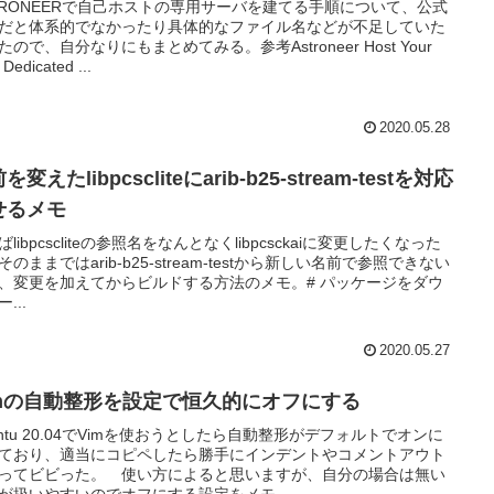
TRONEERで自己ホストの専用サーバを建てる手順について、公式
だと体系的でなかったり具体的なファイル名などが不足していた
たので、自分なりにもまとめてみる。参考Astroneer Host Your
Dedicated ...
2020.05.28
を変えたlibpcscliteにarib-b25-stream-testを対応
せるメモ
ばlibpcscliteの参照名をなんとなくlibpcsckaiに変更したくなった
そのままではarib-b25-stream-testから新しい名前で参照できない
、変更を加えてからビルドする方法のメモ。# パッケージをダウ
...
2020.05.27
imの自動整形を設定で恒久的にオフにする
untu 20.04でVimを使おうとしたら自動整形がデフォルトでオンに
ており、適当にコピペしたら勝手にインデントやコメントアウト
ってビビった。 使い方によると思いますが、自分の場合は無い