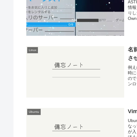
AS
情報
りし
Own 
名前
Linux
さ
例え
時に
ので
ンロー
V
Ubuntu
Ub
なっ
が入