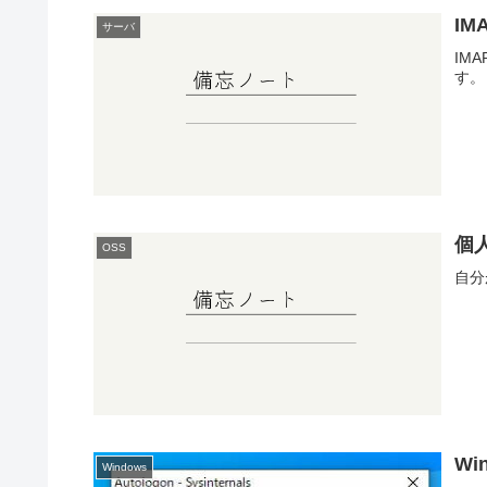
I
サーバ
IM
す。
個
OSS
自分
W
Windows