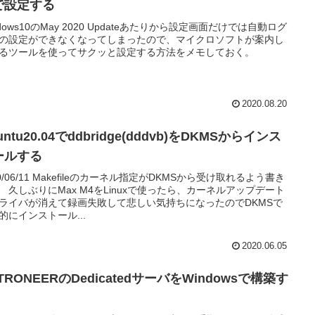
で設定する
ndows10のMay 2020 Updateあたりから設定画面だけでは自動ログ
の設定ができなくなってしまったので、マイクロソフトが案内し
るツールを使ってサクッと設定する方法をメモしておく。
2020.08.20
untu20.04でddbridge(dddvb)をDKMSからインス
ールする
20/06/11 Makefileのカーネル指定がDKMSから受け取れるよう書き
 久しぶりにMax M4をLinuxで使ったら、カーネルアップデート
ライバが消えて録画失敗して悲しい気持ちになったのでDKMSで
的にインストール...
2020.06.05
TRONEERのDedicatedサーバをWindowsで構築す