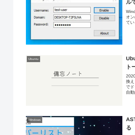
ル
Wi
オン
てい
Ub
Ubuntu
ト
20
換え
でド
自動
AS
Windows
る