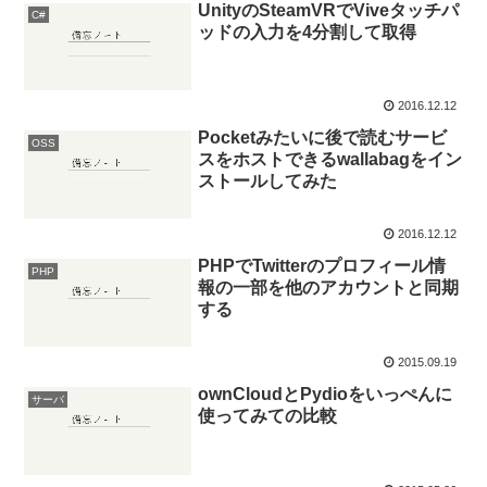
UnityのSteamVRでViveタッチパ
C#
ッドの入力を4分割して取得
2016.12.12
Pocketみたいに後で読むサービ
OSS
スをホストできるwallabagをイン
ストールしてみた
2016.12.12
PHPでTwitterのプロフィール情
PHP
報の一部を他のアカウントと同期
する
2015.09.19
ownCloudとPydioをいっぺんに
サーバ
使ってみての比較